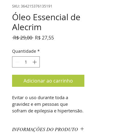
SKU: 364215376135191
Óleo Essencial de
Alecrim
Preço
Preço
 R$ 29,00 
R$ 27,55
normal
promocional
Quantidade
*
Adicionar ao carrinho
Evitar o uso durante toda a 
gravidez e em pessoas que 
sofram de epilepsia e hipertensão.
INFORMAÇÕES DO PRODUTO