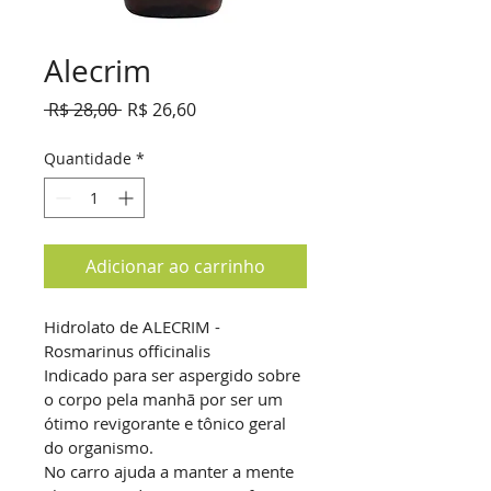
Alecrim
Preço
Preço
 R$ 28,00 
R$ 26,60
normal
promocional
Quantidade
*
Adicionar ao carrinho
Hidrolato de ALECRIM - 
Rosmarinus officinalis
Indicado para ser aspergido sobre 
o corpo pela manhã por ser um 
ótimo revigorante e tônico geral 
do organismo.
No carro ajuda a manter a mente 