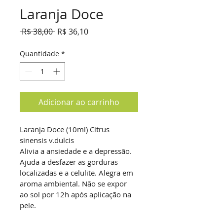
Laranja Doce
Preço
Preço
 R$ 38,00 
R$ 36,10
normal
promocional
Quantidade
*
Adicionar ao carrinho
Laranja Doce (10ml) Citrus 
sinensis v.dulcis
Alivia a ansiedade e a depressão. 
Ajuda a desfazer as gorduras 
localizadas e a celulite. Alegra em 
aroma ambiental. Não se expor 
ao sol por 12h após aplicação na 
pele.