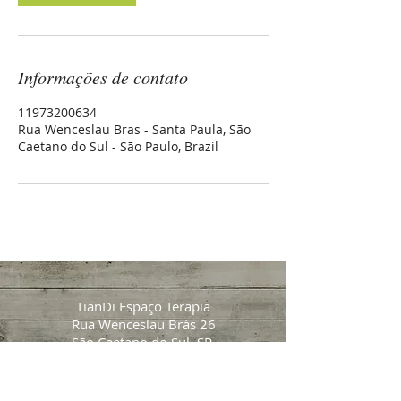
Informações de contato
11973200634
Rua Wenceslau Bras - Santa Paula, São
Caetano do Sul - São Paulo, Brazil
TianDi Espaço Terapia
Rua Wenceslau Brás 26
São Caetano do Sul, SP
www.tiandi-espaco-terapia.com